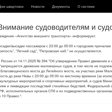
фик швартовок
Новости
Документы
О системе
 Внимание судоводителям и су
реждение «Агентство внешнего транспорта» информирует.
адки/высадки пассажиров с 23:00 до 05:00 к городским причалам 
епость", "Летний сад", "Петровская наб." не осуществляется.
 России от 14.11.2025 № 394 "Об утверждении Правил движения и 
 "запрещается движение маломерных судов, в том числе не подлеж
т Благовещенского моста до Литейного моста, на участках реки Мал
оста до реки Невы с 23:00 до 05:00 по местному времени (за иск
ультурных мероприятий и спортивных мероприятий, и судов Мини
ям и ликвидации последствий стихийных бедствий, Федеральной с
РФ, исполнительных органов СПб и их подведомственных организа
 10 Правил.".